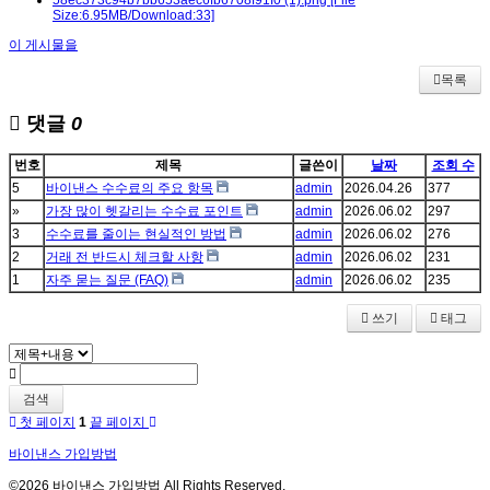
58ec373c94b7bb653aec6fb6708f91f0 (1).png
[File
Size:6.95MB/Download:33]
이 게시물을
목록
댓글
0
번호
제목
글쓴이
날짜
조회 수
5
바이낸스 수수료의 주요 항목
admin
2026.04.26
377
»
가장 많이 헷갈리는 수수료 포인트
admin
2026.06.02
297
3
수수료를 줄이는 현실적인 방법
admin
2026.06.02
276
2
거래 전 반드시 체크할 사항
admin
2026.06.02
231
1
자주 묻는 질문 (FAQ)
admin
2026.06.02
235
쓰기
태그
검색
첫 페이지
1
끝 페이지
바이낸스 가입방법
©2026 바이낸스 가입방법 All Rights Reserved.